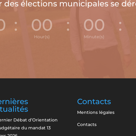
r des élections municipales se dé
0
:
00
:
00
:
Hour(s)
Minute(s)
rnières
Contacts
tualités
Mentions légales
rnier Débat d’Orientation
Contacts
udgétaire du mandat
13
ars 2026