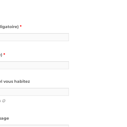
igatoire)
*
e)
*
l vous habitez
s 😉
sage