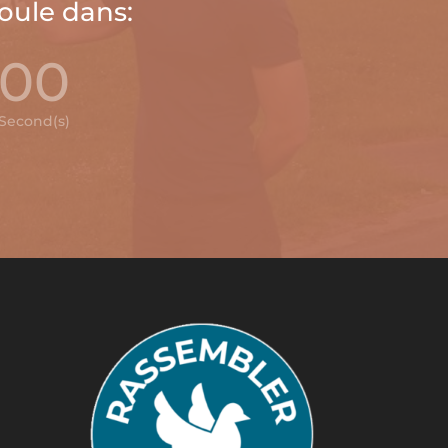
roule dans:
00
Second(s)