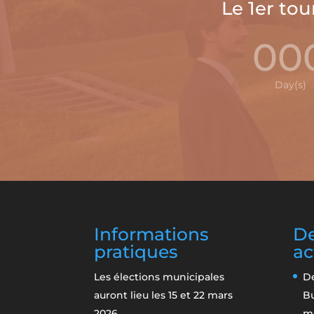
Le 1er tou
00
Day(s)
Informations
De
pratiques
ac
Les élections municipales
De
auront lieu les 15 et 22 mars
B
2026.
m