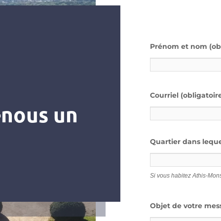
Prénom et nom (obl
Courriel (obligatoir
-nous un
Quartier dans leque
Si vous habitez Athis-Mon
Objet de votre mes