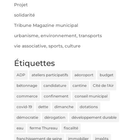
Projet
solidarité
Tribune Magazine municipal
urbanisme, environnement, transports
vie associative, sports, culture
Étiquettes
ADP
ateliers participatifs
aéoroport
budget
bétonnage
candidature
cantine
Cité de l'Air
commerce
confinement
conseil municipal
covid-19
dette
dimanche
dotations
démocratie
dérogation
développement durable
eau
ferme Thureau
fiscalité
franchissement de seine
immobilier
impôts