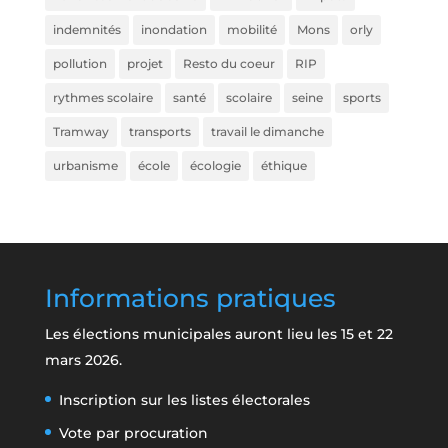
indemnités
inondation
mobilité
Mons
orly
pollution
projet
Resto du coeur
RIP
rythmes scolaire
santé
scolaire
seine
sports
Tramway
transports
travail le dimanche
urbanisme
école
écologie
éthique
Informations pratiques
Les élections municipales auront lieu les 15 et 22
mars 2026.
Inscription sur les listes électorales
Vote par procuration