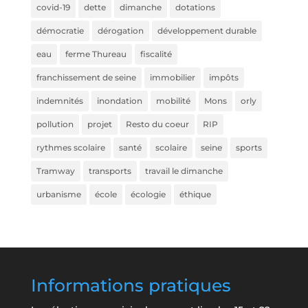
covid-19
dette
dimanche
dotations
démocratie
dérogation
développement durable
eau
ferme Thureau
fiscalité
franchissement de seine
immobilier
impôts
indemnités
inondation
mobilité
Mons
orly
pollution
projet
Resto du coeur
RIP
rythmes scolaire
santé
scolaire
seine
sports
Tramway
transports
travail le dimanche
urbanisme
école
écologie
éthique
Informations pratiques