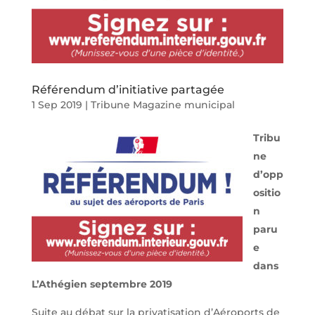
Référendum d’initiative partagée
1 Sep 2019
|
Tribune Magazine municipal
Tribu
ne
d’opp
ositio
n
paru
e
dans
L’Athégien septembre 2019
Suite au débat sur la privatisation d’Aéroports de