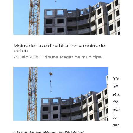
Moins de taxe d’habitation = moins de
béton
25 Déc 2018
|
Tribune Magazine municipal
(Ce
bill
et a
été
pub
lié
dan
s le dernier supplément de l’Athégien)