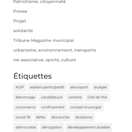
Patriotisme, citoyenneté
Presse
Projet
solidarité
Tribune Magazine municipal
urbanisme, environnement, transports
vie associative, sports, culture
Étiquettes
ADP
ateliers participatifs
aéoroport
budget
bétonnage
candidature
cantine
Cité de l'Air
commerce
confinement
conseil municipal
covid-19
dette
dimanche
dotations
démocratie
dérogation
développement durable