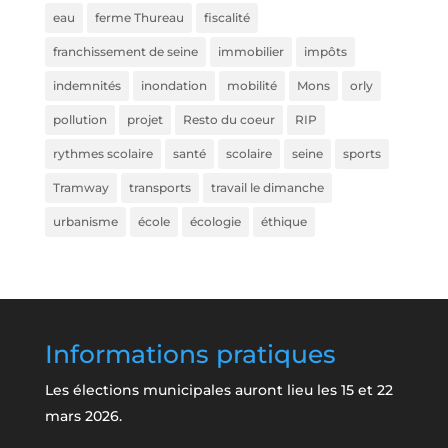
eau
ferme Thureau
fiscalité
franchissement de seine
immobilier
impôts
indemnités
inondation
mobilité
Mons
orly
pollution
projet
Resto du coeur
RIP
rythmes scolaire
santé
scolaire
seine
sports
Tramway
transports
travail le dimanche
urbanisme
école
écologie
éthique
Informations pratiques
Les élections municipales auront lieu les 15 et 22
mars 2026.