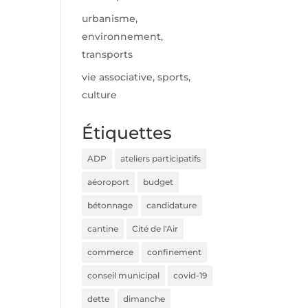
urbanisme,
environnement,
transports
vie associative, sports,
culture
Étiquettes
ADP
ateliers participatifs
aéoroport
budget
bétonnage
candidature
cantine
Cité de l'Air
commerce
confinement
conseil municipal
covid-19
dette
dimanche