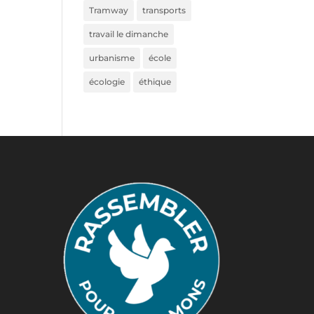
Tramway
transports
travail le dimanche
urbanisme
école
écologie
éthique