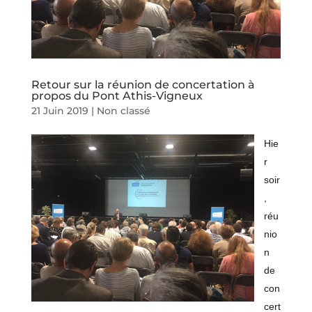
Retour sur la réunion de concertation à
propos du Pont Athis-Vigneux
21 Juin 2019
|
Non classé
Hie
r
soir
,
réu
nio
n
de
con
cert