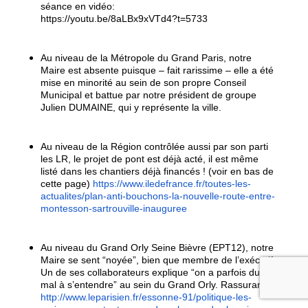
séance en vidéo:
https://youtu.be/8aLBx9xVTd4?t=5733
Au niveau de la Métropole du Grand Paris, notre
Maire est absente puisque – fait rarissime – elle a été
mise en minorité au sein de son propre Conseil
Municipal et battue par notre président de groupe
Julien DUMAINE, qui y représente la ville.
Au niveau de la Région contrôlée aussi par son parti
les LR, le projet de pont est déjà acté, il est même
listé dans les chantiers déjà financés ! (voir en bas de
cette page)
https://www.iledefrance.fr/toutes-les-
actualites/plan-anti-bouchons-la-nouvelle-route-entre-
montesson-sartrouville-inauguree
Au niveau du Grand Orly Seine Bièvre (EPT12), notre
Maire se sent “noyée”, bien que membre de l’exécutif.
Un de ses collaborateurs explique “on a parfois du
mal à s’entendre” au sein du Grand Orly. Rassurant…
http://www.leparisien.fr/essonne-91/politique-les-