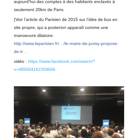
aujourd’hui des comptes à des habitants enclavés à
seulement 20km de Paris.
(Voir l’article du Parisien de 2015 sur l’idée de bus en
site propre, qui a posteriori apparaît comme une
manoeuvre dilatoire:
http://www.leparisien.fr/…/le-maire-de-juvisy-propose-
de-tr…
vidéo :
https://www.facebook.com/watch/?
v=485004162269666