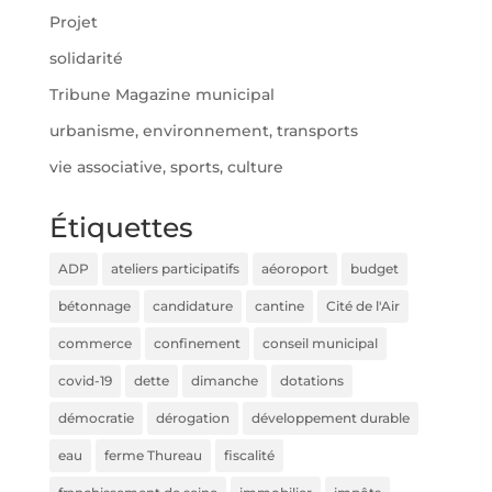
Projet
solidarité
Tribune Magazine municipal
urbanisme, environnement, transports
vie associative, sports, culture
Étiquettes
ADP
ateliers participatifs
aéoroport
budget
bétonnage
candidature
cantine
Cité de l'Air
commerce
confinement
conseil municipal
covid-19
dette
dimanche
dotations
démocratie
dérogation
développement durable
eau
ferme Thureau
fiscalité