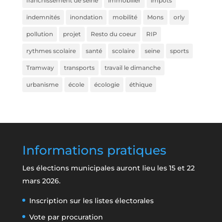
franchissement de seine
immobilier
impôts
indemnités
inondation
mobilité
Mons
orly
pollution
projet
Resto du coeur
RIP
rythmes scolaire
santé
scolaire
seine
sports
Tramway
transports
travail le dimanche
urbanisme
école
écologie
éthique
Informations pratiques
Les élections municipales auront lieu les 15 et 22
mars 2026.
Inscription sur les listes électorales
Vote par procuration