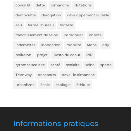
covid-19
dette
dimanche
dotations
démocratie
dérogation
développement durable
eau
ferme Thureau
fiscalité
franchissement de seine
immobilier
impôts
indemnités
inondation
mobilité
Mons
orly
pollution
projet
Resto du coeur
RIP
rythmes scolaire
santé
scolaire
seine
sports
Tramway
transports
travail le dimanche
urbanisme
école
écologie
éthique
Informations pratiques