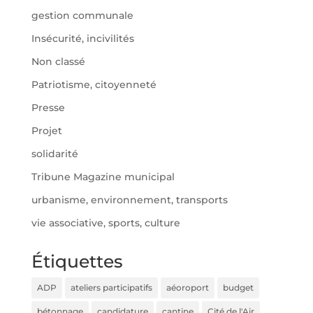
gestion communale
Insécurité, incivilités
Non classé
Patriotisme, citoyenneté
Presse
Projet
solidarité
Tribune Magazine municipal
urbanisme, environnement, transports
vie associative, sports, culture
Étiquettes
ADP
ateliers participatifs
aéoroport
budget
bétonnage
candidature
cantine
Cité de l'Air