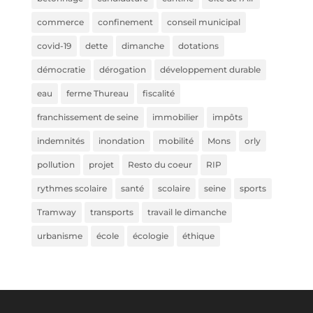
commerce
confinement
conseil municipal
covid-19
dette
dimanche
dotations
démocratie
dérogation
développement durable
eau
ferme Thureau
fiscalité
franchissement de seine
immobilier
impôts
indemnités
inondation
mobilité
Mons
orly
pollution
projet
Resto du coeur
RIP
rythmes scolaire
santé
scolaire
seine
sports
Tramway
transports
travail le dimanche
urbanisme
école
écologie
éthique