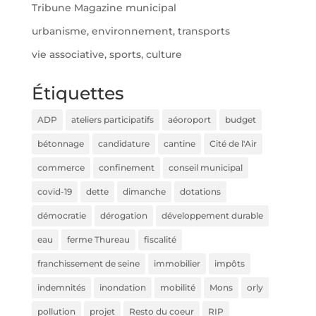
Tribune Magazine municipal
urbanisme, environnement, transports
vie associative, sports, culture
Étiquettes
ADP
ateliers participatifs
aéoroport
budget
bétonnage
candidature
cantine
Cité de l'Air
commerce
confinement
conseil municipal
covid-19
dette
dimanche
dotations
démocratie
dérogation
développement durable
eau
ferme Thureau
fiscalité
franchissement de seine
immobilier
impôts
indemnités
inondation
mobilité
Mons
orly
pollution
projet
Resto du coeur
RIP