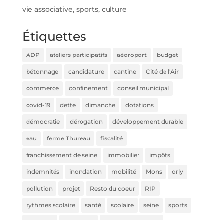
vie associative, sports, culture
Étiquettes
ADP
ateliers participatifs
aéoroport
budget
bétonnage
candidature
cantine
Cité de l'Air
commerce
confinement
conseil municipal
covid-19
dette
dimanche
dotations
démocratie
dérogation
développement durable
eau
ferme Thureau
fiscalité
franchissement de seine
immobilier
impôts
indemnités
inondation
mobilité
Mons
orly
pollution
projet
Resto du coeur
RIP
rythmes scolaire
santé
scolaire
seine
sports