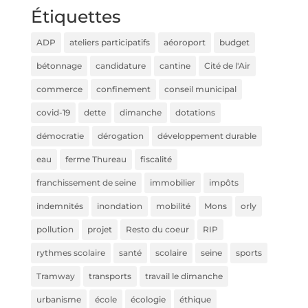
Étiquettes
ADP
ateliers participatifs
aéoroport
budget
bétonnage
candidature
cantine
Cité de l'Air
commerce
confinement
conseil municipal
covid-19
dette
dimanche
dotations
démocratie
dérogation
développement durable
eau
ferme Thureau
fiscalité
franchissement de seine
immobilier
impôts
indemnités
inondation
mobilité
Mons
orly
pollution
projet
Resto du coeur
RIP
rythmes scolaire
santé
scolaire
seine
sports
Tramway
transports
travail le dimanche
urbanisme
école
écologie
éthique