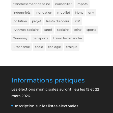
franchissement de seine
immobilier
impôts
indemnités
inondation
mobilité
Mons
orly
pollution
projet
Resto du coeur
RIP
rythmes scolaire
santé
scolaire
seine
sports
Tramway
transports
travail le dimanche
urbanisme
école
écologie
éthique
Informations pratiques
Les élections municipales auront lieu les 15 et 22
mars 2026.
Inscription sur les listes électorales