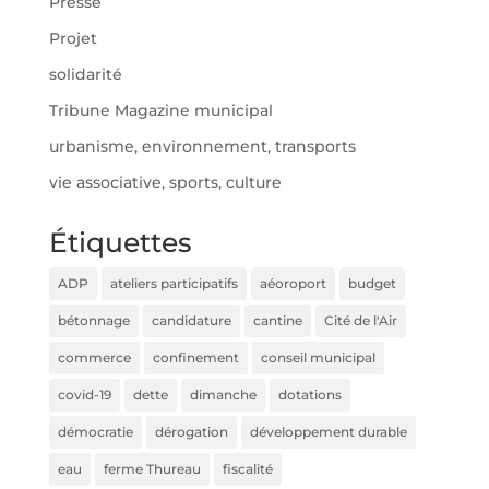
Presse
Projet
solidarité
Tribune Magazine municipal
urbanisme, environnement, transports
vie associative, sports, culture
Étiquettes
ADP
ateliers participatifs
aéoroport
budget
bétonnage
candidature
cantine
Cité de l'Air
commerce
confinement
conseil municipal
covid-19
dette
dimanche
dotations
démocratie
dérogation
développement durable
eau
ferme Thureau
fiscalité