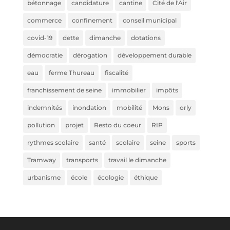
bétonnage
candidature
cantine
Cité de l'Air
commerce
confinement
conseil municipal
covid-19
dette
dimanche
dotations
démocratie
dérogation
développement durable
eau
ferme Thureau
fiscalité
franchissement de seine
immobilier
impôts
indemnités
inondation
mobilité
Mons
orly
pollution
projet
Resto du coeur
RIP
rythmes scolaire
santé
scolaire
seine
sports
Tramway
transports
travail le dimanche
urbanisme
école
écologie
éthique