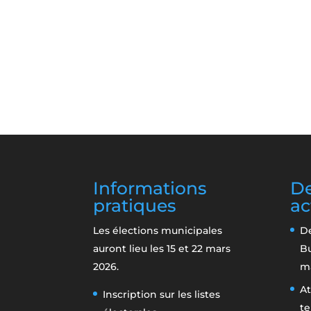
Informations
De
pratiques
ac
Les élections municipales
De
auront lieu les 15 et 22 mars
B
2026.
m
At
Inscription sur les listes
te