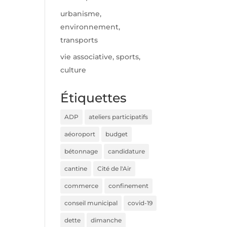
urbanisme,
environnement,
transports
vie associative, sports,
culture
Étiquettes
ADP
ateliers participatifs
aéoroport
budget
bétonnage
candidature
cantine
Cité de l'Air
commerce
confinement
conseil municipal
covid-19
dette
dimanche