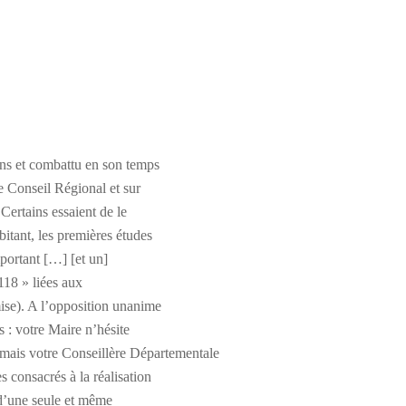
ns et combattu en son temps
le Conseil Régional et sur
Certains essaient de le
itant, les premières études
portant […] [et un]
118 » liées aux
ise). A l’opposition unanime
s : votre Maire n’hésite
, mais votre Conseillère Départementale
s consacrés à la réalisation
à d’une seule et même