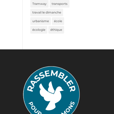
Tramway
transports
travail le dimanche
urbanisme
école
écologie
éthique