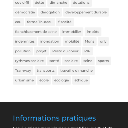
covid-19
dette
dimanche
dotations
démocratie
dérogation
développement durable
eau
ferme Thureau
fiscalité
franchissement de seine
immobilier
impôts
indemnités
inondation
mobilité
Mons
orly
pollution
projet
Resto du coeur
RIP
rythmes scolaire
santé
scolaire
seine
sports
Tramway
transports
travail le dimanche
urbanisme
école
écologie
éthique
Informations pratiques