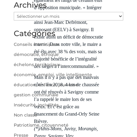
également les rangs de certains élus
Archives
d’opposition municipale. « Intégrer
cet EPT n’a rien simplifié, fustige
Archives
ainsi Jean-Marc Defrémont,
opposant (EELV) à Savigny. Il
Catégories
existe aussi un déficit de démocratie
Conseils municipaux
interne. Dans notre ville, le maire a
été élu avec 38 % des voix, mais sa
démocratie, éthique
majorité bénéficie de l’intégralité
échelons territoriaux
des sièges à l’intercommunalité. »
économie, emploi, ville intelligente
Mais il n’y a pas que des mauvais
éducation, enfance, jeunesse
côtés. En 2018, 4 km de chaussée
ont été rénovés à Savigny comme
gestion communale
l’a rappelé le maire lors de ses
Insécurité, incivilités
vœux. Et c’est grâce au
financement du Grand-Orly Seine
Non classé
Bièvre.
Patriotisme, citoyenneté
(*)Athis-Mons, Juvisy, Morangis,
Presse
Paray, Savigny, Viry