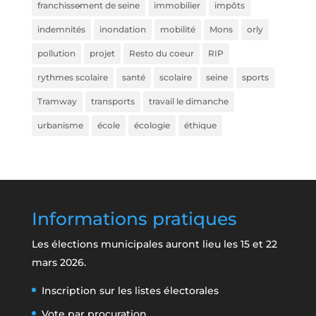
.
franchissement de seine
immobilier
impôts
indemnités
inondation
mobilité
Mons
orly
pollution
projet
Resto du coeur
RIP
rythmes scolaire
santé
scolaire
seine
sports
Tramway
transports
travail le dimanche
urbanisme
école
écologie
éthique
Informations pratiques
Les élections municipales auront lieu les 15 et 22
mars 2026.
Inscription sur les listes électorales
Vote par procuration