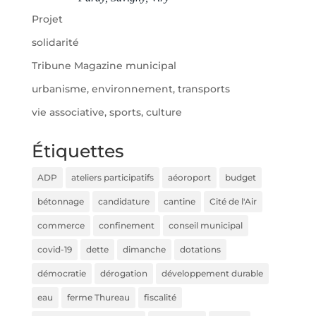
Projet
solidarité
Tribune Magazine municipal
urbanisme, environnement, transports
vie associative, sports, culture
Étiquettes
ADP
ateliers participatifs
aéoroport
budget
bétonnage
candidature
cantine
Cité de l'Air
commerce
confinement
conseil municipal
covid-19
dette
dimanche
dotations
démocratie
dérogation
développement durable
eau
ferme Thureau
fiscalité