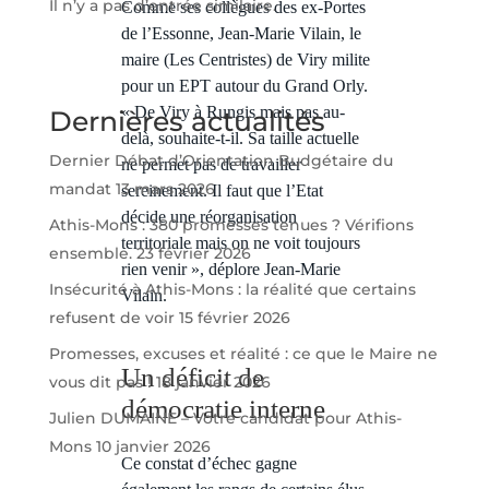
Il n’y a pas d’entrée similaire.
Comme ses collègues des ex-Portes
de l’Essonne, Jean-Marie Vilain, le
maire (Les Centristes) de Viry milite
pour un EPT autour du Grand Orly.
« De Viry à Rungis mais pas au-
Dernières actualités
delà, souhaite-t-il. Sa taille actuelle
Dernier Débat d’Orientation Budgétaire du
ne permet pas de travailler
mandat
13 mars 2026
sereinement. Il faut que l’Etat
décide une réorganisation
Athis-Mons : 380 promesses tenues ? Vérifions
territoriale mais on ne voit toujours
ensemble.
23 février 2026
rien venir », déplore Jean-Marie
Insécurité à Athis-Mons : la réalité que certains
Vilain.
refusent de voir
15 février 2026
Promesses, excuses et réalité : ce que le Maire ne
Un déficit de
vous dit pas !
18 janvier 2026
démocratie interne
Julien DUMAINE – Votre candidat pour Athis-
Mons
10 janvier 2026
Ce constat d’échec gagne