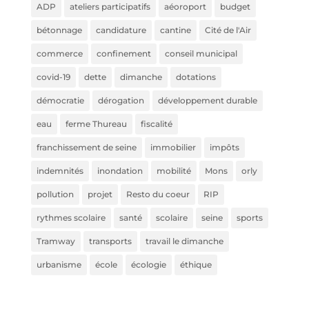
ADP
ateliers participatifs
aéoroport
budget
bétonnage
candidature
cantine
Cité de l'Air
commerce
confinement
conseil municipal
covid-19
dette
dimanche
dotations
démocratie
dérogation
développement durable
eau
ferme Thureau
fiscalité
franchissement de seine
immobilier
impôts
indemnités
inondation
mobilité
Mons
orly
pollution
projet
Resto du coeur
RIP
rythmes scolaire
santé
scolaire
seine
sports
Tramway
transports
travail le dimanche
urbanisme
école
écologie
éthique