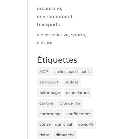
urbanisme,
environnement,
transports
vie associative, sports,
culture
Étiquettes
ADP
ateliers participatifs
aéoroport
budget
bétonnage
candidature
cantine
Cité de l'Air
commerce
confinement
conseil municipal
covid-19
dette
dimanche