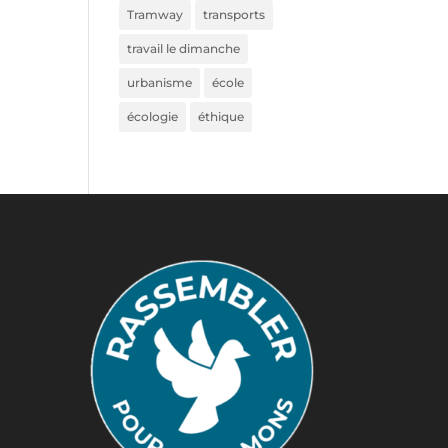
Tramway
transports
travail le dimanche
urbanisme
école
écologie
éthique