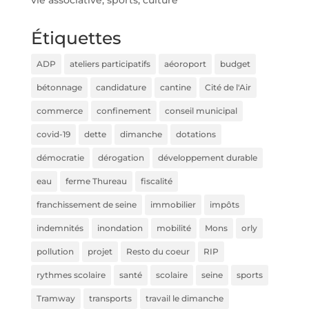
vie associative, sports, culture
Étiquettes
ADP
ateliers participatifs
aéoroport
budget
bétonnage
candidature
cantine
Cité de l'Air
commerce
confinement
conseil municipal
covid-19
dette
dimanche
dotations
démocratie
dérogation
développement durable
eau
ferme Thureau
fiscalité
franchissement de seine
immobilier
impôts
indemnités
inondation
mobilité
Mons
orly
pollution
projet
Resto du coeur
RIP
rythmes scolaire
santé
scolaire
seine
sports
Tramway
transports
travail le dimanche