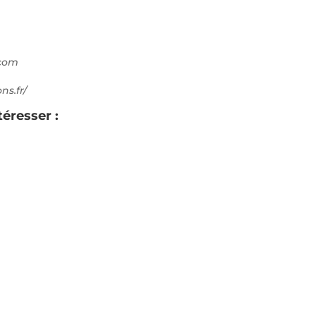
.com
ns.fr/
téresser :