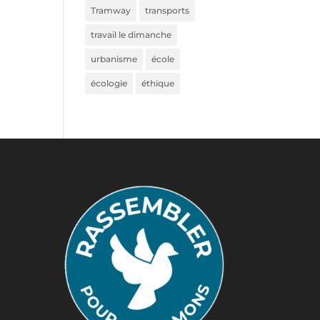
Tramway
transports
travail le dimanche
urbanisme
école
écologie
éthique