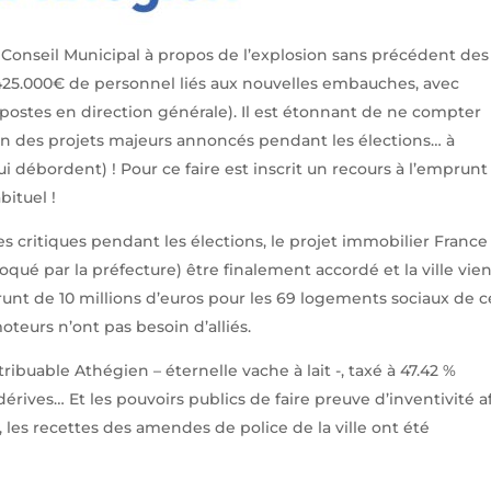
Conseil Municipal à propos de l’explosion sans précédent des
425.000€ de personnel liés aux nouvelles embauches, avec
tes en direction générale). Il est étonnant de ne compter
un des projets majeurs annoncés pendant les élections… à
 débordent) ! Pour ce faire est inscrit un recours à l’emprunt
bituel !
ves critiques pendant les élections, le projet immobilier France
qué par la préfecture) être finalement accordé et la ville vie
runt de 10 millions d’euros pour les 69 logements sociaux de c
teurs n’ont pas besoin d’alliés.
tribuable Athégien – éternelle vache à lait -, taxé à 47.42 %
rives… Et les pouvoirs publics de faire preuve d’inventivité a
r, les recettes des amendes de police de la ville ont été