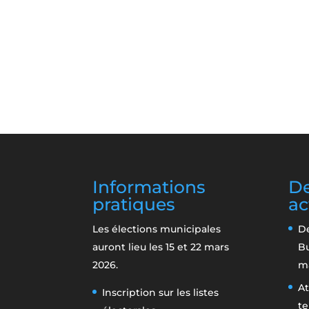
Informations
De
pratiques
ac
Les élections municipales
De
auront lieu les 15 et 22 mars
B
2026.
m
At
Inscription sur les listes
te