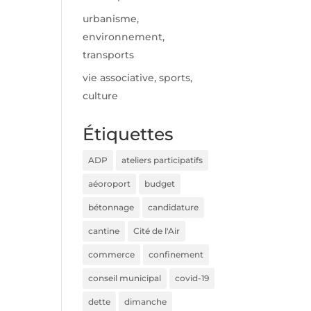
urbanisme,
environnement,
transports
vie associative, sports,
culture
Étiquettes
ADP
ateliers participatifs
aéoroport
budget
bétonnage
candidature
cantine
Cité de l'Air
commerce
confinement
conseil municipal
covid-19
dette
dimanche