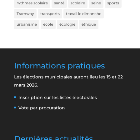
rythmes scolaire
santé
scolaire
seine
sports
Tramway
transports
travail le dimanche
urbanisme
école
écologie
éthique
Informations pratiques
Les élections municipales auront lieu les 15 et 22
mars 2026.
Inscription sur les listes électorales
Vote par procuration
Dernières actualités