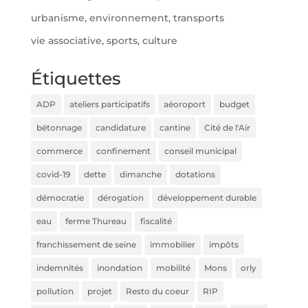
urbanisme, environnement, transports
vie associative, sports, culture
Étiquettes
ADP
ateliers participatifs
aéoroport
budget
bétonnage
candidature
cantine
Cité de l'Air
commerce
confinement
conseil municipal
covid-19
dette
dimanche
dotations
démocratie
dérogation
développement durable
eau
ferme Thureau
fiscalité
franchissement de seine
immobilier
impôts
indemnités
inondation
mobilité
Mons
orly
pollution
projet
Resto du coeur
RIP