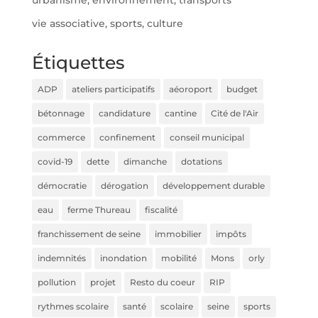
vie associative, sports, culture
Étiquettes
ADP
ateliers participatifs
aéoroport
budget
bétonnage
candidature
cantine
Cité de l'Air
commerce
confinement
conseil municipal
covid-19
dette
dimanche
dotations
démocratie
dérogation
développement durable
eau
ferme Thureau
fiscalité
franchissement de seine
immobilier
impôts
indemnités
inondation
mobilité
Mons
orly
pollution
projet
Resto du coeur
RIP
rythmes scolaire
santé
scolaire
seine
sports