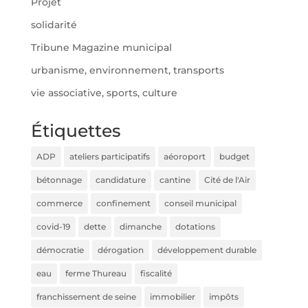
Projet
solidarité
Tribune Magazine municipal
urbanisme, environnement, transports
vie associative, sports, culture
Étiquettes
ADP
ateliers participatifs
aéoroport
budget
bétonnage
candidature
cantine
Cité de l'Air
commerce
confinement
conseil municipal
covid-19
dette
dimanche
dotations
démocratie
dérogation
développement durable
eau
ferme Thureau
fiscalité
franchissement de seine
immobilier
impôts