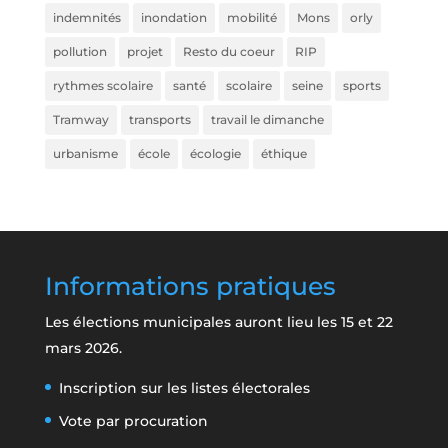
indemnités
inondation
mobilité
Mons
orly
pollution
projet
Resto du coeur
RIP
rythmes scolaire
santé
scolaire
seine
sports
Tramway
transports
travail le dimanche
urbanisme
école
écologie
éthique
Informations pratiques
Les élections municipales auront lieu les 15 et 22
mars 2026.
Inscription sur les listes électorales
Vote par procuration