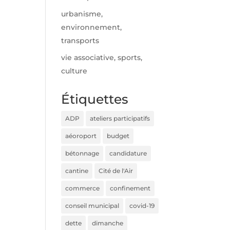
urbanisme,
environnement,
transports
vie associative, sports,
culture
Étiquettes
ADP
ateliers participatifs
aéoroport
budget
bétonnage
candidature
cantine
Cité de l'Air
commerce
confinement
conseil municipal
covid-19
dette
dimanche