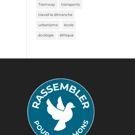
Tramway
transports
travail le dimanche
urbanisme
école
écologie
éthique