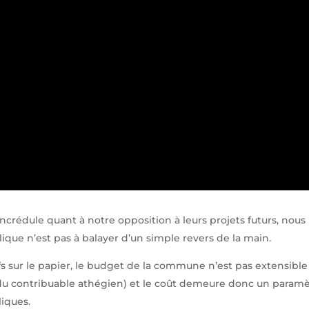
crédule quant à notre opposition à leurs projets futurs, nous
ique n’est pas à balayer d’un simple revers de la main.
ifs sur le papier, le budget de la commune n’est pas extensible
 du contribuable athégien) et le coût demeure donc un param
liques.