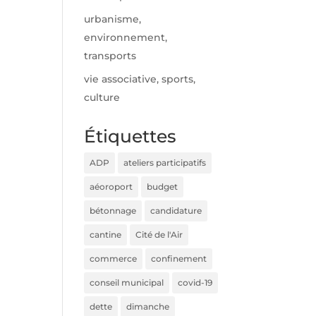
urbanisme,
environnement,
transports
vie associative, sports,
culture
Étiquettes
ADP
ateliers participatifs
aéoroport
budget
bétonnage
candidature
cantine
Cité de l'Air
commerce
confinement
conseil municipal
covid-19
dette
dimanche