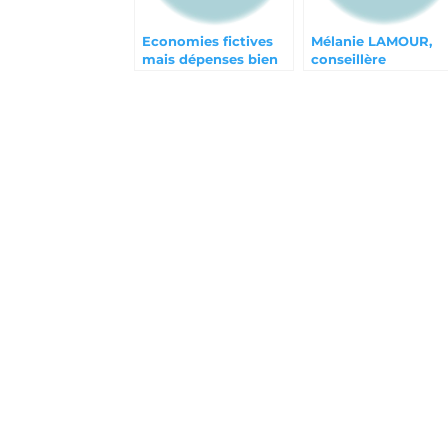
Economies fictives
Mélanie LAMOUR,
mais dépenses bien
conseillère
réelles : stop à
municipale
l’enfumage
missionnée aux
budgétaire !
animaux dans la vill
quitte la majorité e
rejoint Julien
DUMAINE !