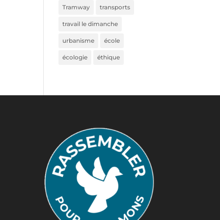
Tramway
transports
travail le dimanche
urbanisme
école
écologie
éthique