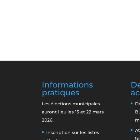
Informations
De
pratiques
ac
Les élections municipales
De
auront lieu les 15 et 22 mars
B
2026.
m
At
Inscription sur les listes
te