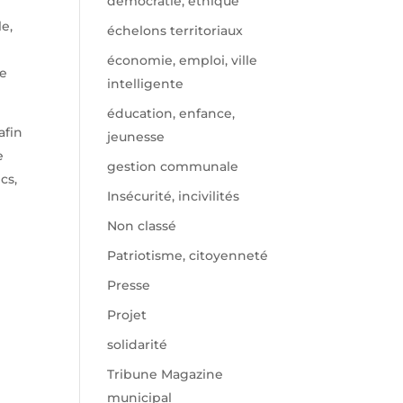
démocratie, éthique
le,
échelons territoriaux
économie, emploi, ville
ue
intelligente
éducation, enfance,
afin
jeunesse
e
gestion communale
cs,
Insécurité, incivilités
Non classé
Patriotisme, citoyenneté
Presse
Projet
solidarité
Tribune Magazine
municipal