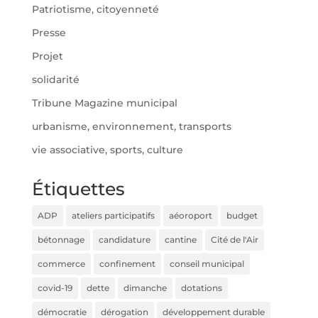
Patriotisme, citoyenneté
Presse
Projet
solidarité
Tribune Magazine municipal
urbanisme, environnement, transports
vie associative, sports, culture
Étiquettes
ADP
ateliers participatifs
aéoroport
budget
bétonnage
candidature
cantine
Cité de l'Air
commerce
confinement
conseil municipal
covid-19
dette
dimanche
dotations
démocratie
dérogation
développement durable