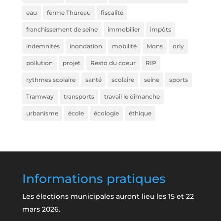
eau
ferme Thureau
fiscalité
franchissement de seine
immobilier
impôts
indemnités
inondation
mobilité
Mons
orly
pollution
projet
Resto du coeur
RIP
rythmes scolaire
santé
scolaire
seine
sports
Tramway
transports
travail le dimanche
urbanisme
école
écologie
éthique
Informations pratiques
Les élections municipales auront lieu les 15 et 22
mars 2026.