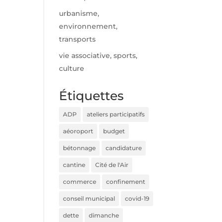
urbanisme,
environnement,
transports
vie associative, sports,
culture
Étiquettes
ADP
ateliers participatifs
aéoroport
budget
bétonnage
candidature
cantine
Cité de l'Air
commerce
confinement
conseil municipal
covid-19
dette
dimanche