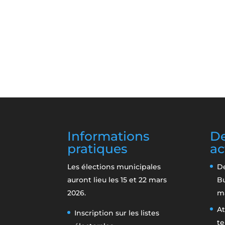
Informations
De
pratiques
ac
Les élections municipales
De
auront lieu les 15 et 22 mars
B
2026.
m
At
Inscription sur les listes
te