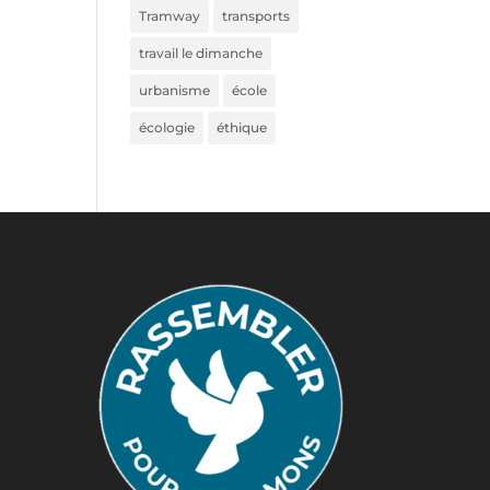
Tramway
transports
travail le dimanche
urbanisme
école
écologie
éthique