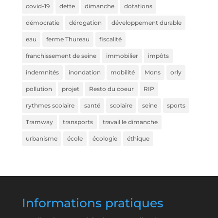
covid-19
dette
dimanche
dotations
démocratie
dérogation
développement durable
eau
ferme Thureau
fiscalité
franchissement de seine
immobilier
impôts
indemnités
inondation
mobilité
Mons
orly
pollution
projet
Resto du coeur
RIP
rythmes scolaire
santé
scolaire
seine
sports
Tramway
transports
travail le dimanche
urbanisme
école
écologie
éthique
Informations pratiques