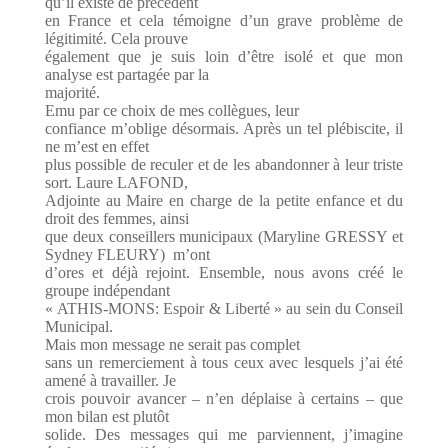
qu’il existe de précédent
en France et cela témoigne d’un grave problème de
légitimité. Cela prouve
également que je suis loin d’être isolé et que mon
analyse est partagée par la
majorité.
Emu par ce choix de mes collègues, leur
confiance m’oblige désormais. Après un tel plébiscite, il
ne m’est en effet
plus possible de reculer et de les abandonner à leur triste
sort. Laure LAFOND,
Adjointe au Maire en charge de la petite enfance et du
droit des femmes, ainsi
que deux conseillers municipaux (Maryline GRESSY et
Sydney FLEURY) m’ont
d’ores et déjà rejoint. Ensemble, nous avons créé le
groupe indépendant
« ATHIS-MONS: Espoir & Liberté » au sein du Conseil
Municipal.
Mais mon message ne serait pas complet
sans un remerciement à tous ceux avec lesquels j’ai été
amené à travailler. Je
crois pouvoir avancer – n’en déplaise à certains – que
mon bilan est plutôt
solide. Des messages qui me parviennent, j’imagine