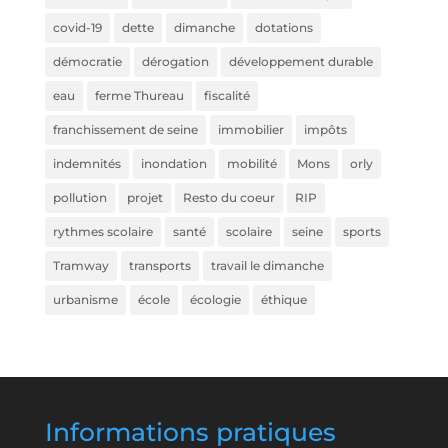
covid-19
dette
dimanche
dotations
démocratie
dérogation
développement durable
eau
ferme Thureau
fiscalité
franchissement de seine
immobilier
impôts
indemnités
inondation
mobilité
Mons
orly
pollution
projet
Resto du coeur
RIP
rythmes scolaire
santé
scolaire
seine
sports
Tramway
transports
travail le dimanche
urbanisme
école
écologie
éthique
Informations pratiques