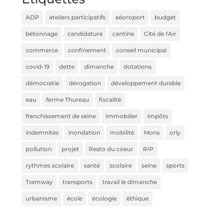
ADP
ateliers participatifs
aéoroport
budget
bétonnage
candidature
cantine
Cité de l'Air
commerce
confinement
conseil municipal
covid-19
dette
dimanche
dotations
démocratie
dérogation
développement durable
eau
ferme Thureau
fiscalité
franchissement de seine
immobilier
impôts
indemnités
inondation
mobilité
Mons
orly
pollution
projet
Resto du coeur
RIP
rythmes scolaire
santé
scolaire
seine
sports
Tramway
transports
travail le dimanche
urbanisme
école
écologie
éthique