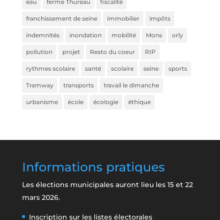
eau
ferme Thureau
fiscalité
franchissement de seine
immobilier
impôts
indemnités
inondation
mobilité
Mons
orly
pollution
projet
Resto du coeur
RIP
rythmes scolaire
santé
scolaire
seine
sports
Tramway
transports
travail le dimanche
urbanisme
école
écologie
éthique
Informations pratiques
Les élections municipales auront lieu les 15 et 22
mars 2026.
Inscription sur les listes électorales