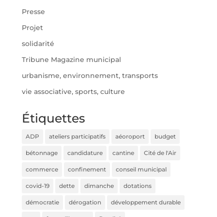
Presse
Projet
solidarité
Tribune Magazine municipal
urbanisme, environnement, transports
vie associative, sports, culture
Étiquettes
ADP
ateliers participatifs
aéoroport
budget
bétonnage
candidature
cantine
Cité de l'Air
commerce
confinement
conseil municipal
covid-19
dette
dimanche
dotations
démocratie
dérogation
développement durable