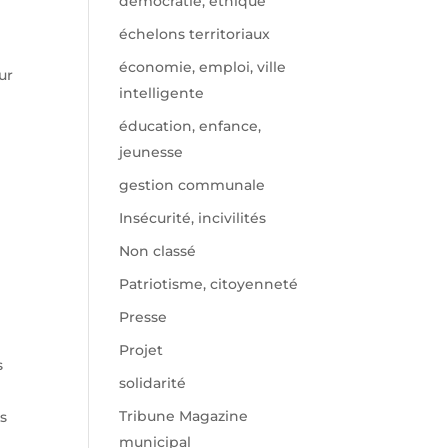
démocratie, éthique
échelons territoriaux
économie, emploi, ville
ur
intelligente
éducation, enfance,
jeunesse
gestion communale
Insécurité, incivilités
Non classé
Patriotisme, citoyenneté
Presse
e
Projet
s
solidarité
Tribune Magazine
es
municipal