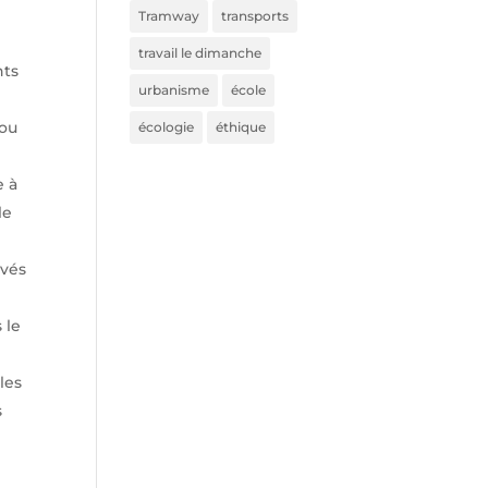
Tramway
transports
travail le dimanche
nts
urbanisme
école
 ou
écologie
éthique
 à
le
vés
 le
les
s