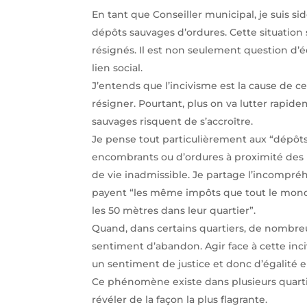
En tant que Conseiller municipal, je suis s
dépôts sauvages d’ordures. Cette situation s
résignés. Il est non seulement question d’éc
lien social.
J’entends que l’incivisme est la cause de 
résigner. Pourtant, plus on va lutter rapide
sauvages risquent de s’accroître.
Je pense tout particulièrement aux “dépôt
encombrants ou d’ordures à proximité des p
de vie inadmissible. Je partage l’incompré
payent “les même impôts que tout le monde”,
les 50 mètres dans leur quartier”.
Quand, dans certains quartiers, de nombreu
sentiment d’abandon. Agir face à cette inciv
un sentiment de justice et donc d’égalité ent
Ce phénomène existe dans plusieurs quartie
révéler de la façon la plus flagrante.