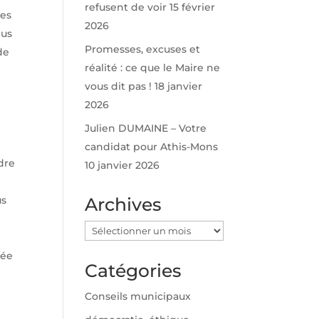
refusent de voir
15 février
des
2026
lus
Promesses, excuses et
de
réalité : ce que le Maire ne
vous dit pas !
18 janvier
2026
Julien DUMAINE – Votre
candidat pour Athis-Mons
dre
10 janvier 2026
us
Archives
Archives
rée
Catégories
Conseils municipaux