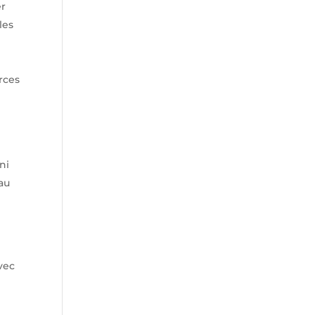
er
les
rces
ni
 au
avec