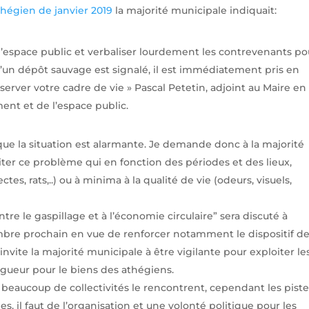
hégien de janvier 2019
la majorité municipale indiquait:
 l’espace public et verbaliser lourdement les contrevenants po
u’un dépôt sauvage est signalé, il est immédiatement pris en
erver votre cadre de vie » Pascal Petetin, adjoint au Maire en
ent et de l’espace public.
que la situation est alarmante. Je demande donc à la majorité
iter ce problème qui en fonction des périodes et des lieux,
ctes, rats,..) ou à minima à la qualité de vie (odeurs, visuels,
contre le gaspillage et à l’économie circulaire” sera discuté à
embre prochain en vue de renforcer notamment le dispositif d
invite la majorité municipale à être vigilante pour exploiter le
igueur pour le biens des athégiens.
beaucoup de collectivités le rencontrent, cependant les pist
, il faut de l’organisation et une volonté politique pour les