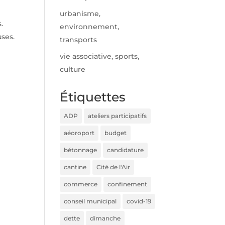
urbanisme,
.
environnement,
uses.
transports
vie associative, sports,
culture
Étiquettes
ADP
ateliers participatifs
aéoroport
budget
bétonnage
candidature
cantine
Cité de l'Air
commerce
confinement
conseil municipal
covid-19
dette
dimanche