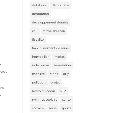
dotations
démocratie
dérogation
développement durable
eau
ferme Thureau
fiscalité
franchissement de seine
immobilier
impôts
e.
indemnités
inondation
bout
mobilité
Mons
orly
pollution
projet
tre
Resto du coeur
RIP
s
rythmes scolaire
santé
scolaire
seine
sports