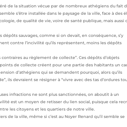
idéré de la situation vécue par de nombreux athégiens du fait 
emble s’être installée dans le paysage de la ville, face à des é
ologie, de qualité de vie, voire de santé publique, mais aussi 
ces dépôts sauvages, comme si on devait, en conséquence, s’y
ment contre l’incivilité qu’ils représentent, moins les dépôts
s contraires au règlement de collecte”. Ces dépôts d’objets
oints de collecte créent pour une partie des habitants un ca
hension d’athégiens qui se demandent pourquoi, alors qu’ils
 ils devraient se résigner à “vivre avec des tas d’ordures to
ses infractions ne sont plus sanctionnées, on aboutit à un
ilité est un moyen de retisser du lien social, puisque cela rec
re les citoyens et les quartiers de notre ville.
rs de la ville, même si c’est au Noyer Renard qu’il semble se