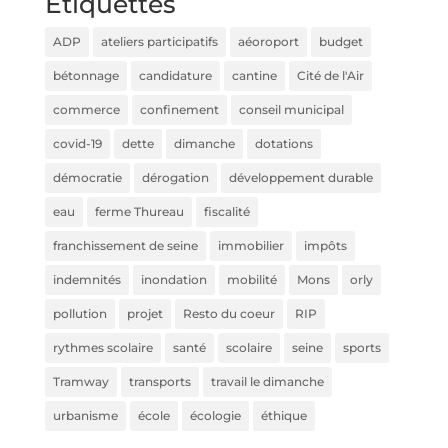
Étiquettes
ADP
ateliers participatifs
aéoroport
budget
bétonnage
candidature
cantine
Cité de l'Air
commerce
confinement
conseil municipal
covid-19
dette
dimanche
dotations
démocratie
dérogation
développement durable
eau
ferme Thureau
fiscalité
franchissement de seine
immobilier
impôts
indemnités
inondation
mobilité
Mons
orly
pollution
projet
Resto du coeur
RIP
rythmes scolaire
santé
scolaire
seine
sports
Tramway
transports
travail le dimanche
urbanisme
école
écologie
éthique