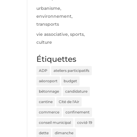
urbanisme,
environnement,
transports
vie associative, sports,
culture
Étiquettes
ADP
ateliers participatifs
aéoroport
budget
bétonnage
candidature
cantine
Cité de l'Air
commerce
confinement
conseil municipal
covid-19
dette
dimanche