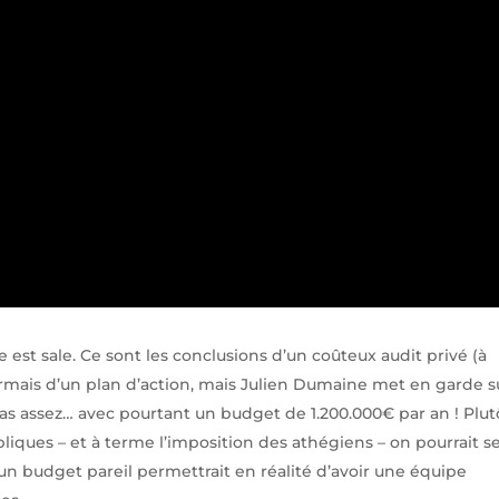
 est sale. Ce sont les conclusions d’un coûteux audit privé (à
ormais d’un plan d’action, mais Julien Dumaine met en garde s
as assez… avec pourtant un budget de 1.200.000€ par an ! Plut
liques – et à terme l’imposition des athégiens – on pourrait s
: un budget pareil permettrait en réalité d’avoir une équipe