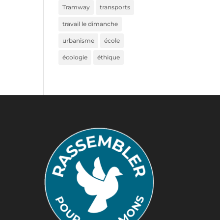
Tramway
transports
travail le dimanche
urbanisme
école
écologie
éthique