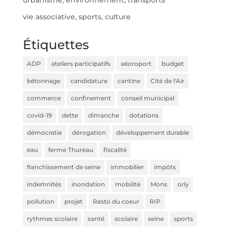
vie associative, sports, culture
Étiquettes
ADP
ateliers participatifs
aéoroport
budget
bétonnage
candidature
cantine
Cité de l'Air
commerce
confinement
conseil municipal
covid-19
dette
dimanche
dotations
démocratie
dérogation
développement durable
eau
ferme Thureau
fiscalité
franchissement de seine
immobilier
impôts
indemnités
inondation
mobilité
Mons
orly
pollution
projet
Resto du coeur
RIP
rythmes scolaire
santé
scolaire
seine
sports