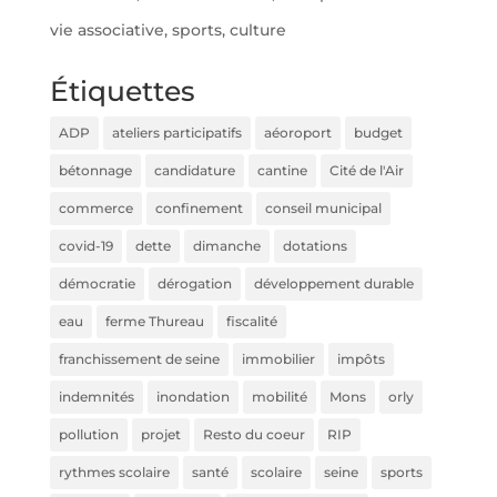
vie associative, sports, culture
Étiquettes
ADP
ateliers participatifs
aéoroport
budget
bétonnage
candidature
cantine
Cité de l'Air
commerce
confinement
conseil municipal
covid-19
dette
dimanche
dotations
démocratie
dérogation
développement durable
eau
ferme Thureau
fiscalité
franchissement de seine
immobilier
impôts
indemnités
inondation
mobilité
Mons
orly
pollution
projet
Resto du coeur
RIP
rythmes scolaire
santé
scolaire
seine
sports