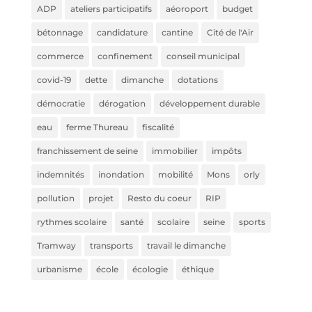
ADP
ateliers participatifs
aéoroport
budget
bétonnage
candidature
cantine
Cité de l'Air
commerce
confinement
conseil municipal
covid-19
dette
dimanche
dotations
démocratie
dérogation
développement durable
eau
ferme Thureau
fiscalité
franchissement de seine
immobilier
impôts
indemnités
inondation
mobilité
Mons
orly
pollution
projet
Resto du coeur
RIP
rythmes scolaire
santé
scolaire
seine
sports
Tramway
transports
travail le dimanche
urbanisme
école
écologie
éthique