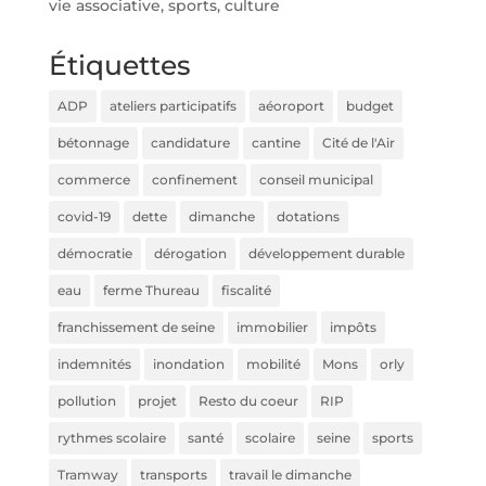
vie associative, sports, culture
Étiquettes
ADP
ateliers participatifs
aéoroport
budget
bétonnage
candidature
cantine
Cité de l'Air
commerce
confinement
conseil municipal
covid-19
dette
dimanche
dotations
démocratie
dérogation
développement durable
eau
ferme Thureau
fiscalité
franchissement de seine
immobilier
impôts
indemnités
inondation
mobilité
Mons
orly
pollution
projet
Resto du coeur
RIP
rythmes scolaire
santé
scolaire
seine
sports
Tramway
transports
travail le dimanche