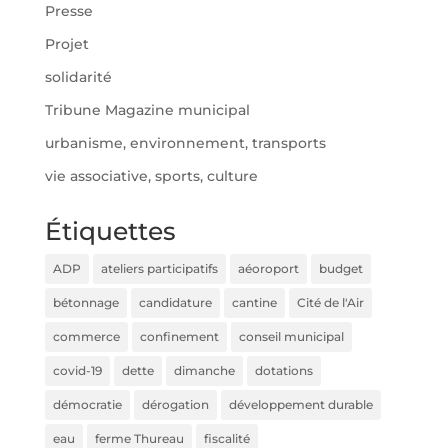
Presse
Projet
solidarité
Tribune Magazine municipal
urbanisme, environnement, transports
vie associative, sports, culture
Étiquettes
ADP
ateliers participatifs
aéoroport
budget
bétonnage
candidature
cantine
Cité de l'Air
commerce
confinement
conseil municipal
covid-19
dette
dimanche
dotations
démocratie
dérogation
développement durable
eau
ferme Thureau
fiscalité