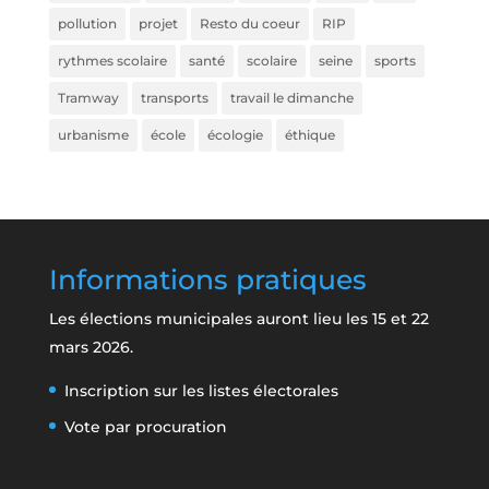
pollution
projet
Resto du coeur
RIP
rythmes scolaire
santé
scolaire
seine
sports
Tramway
transports
travail le dimanche
urbanisme
école
écologie
éthique
Informations pratiques
Les élections municipales auront lieu les 15 et 22
mars 2026.
Inscription sur les listes électorales
Vote par procuration