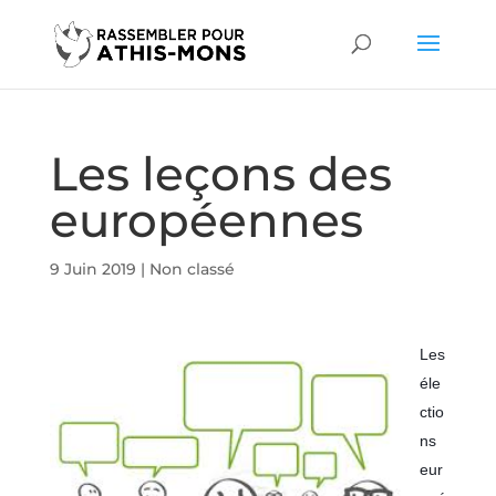
Les leçons des
européennes
9 Juin 2019
|
Non classé
Les
éle
ctio
ns
eur