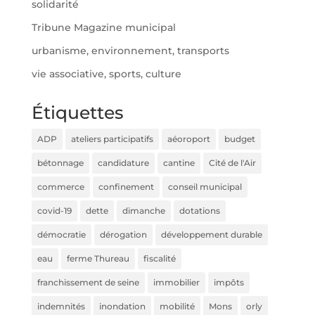
solidarité
Tribune Magazine municipal
urbanisme, environnement, transports
vie associative, sports, culture
Étiquettes
ADP
ateliers participatifs
aéoroport
budget
bétonnage
candidature
cantine
Cité de l'Air
commerce
confinement
conseil municipal
covid-19
dette
dimanche
dotations
démocratie
dérogation
développement durable
eau
ferme Thureau
fiscalité
franchissement de seine
immobilier
impôts
indemnités
inondation
mobilité
Mons
orly