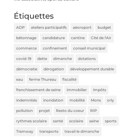
Étiquettes
ADP
ateliers participatifs
aéoroport
budget
bétonnage
candidature
cantine
Cité de l'Air
commerce
confinement
conseil municipal
covid-19
dette
dimanche
dotations
démocratie
dérogation
développement durable
eau
ferme Thureau
fiscalité
franchissement de seine
immobilier
impôts
indemnités
inondation
mobilité
Mons
orly
pollution
projet
Resto du coeur
RIP
rythmes scolaire
santé
scolaire
seine
sports
Tramway
transports
travail le dimanche