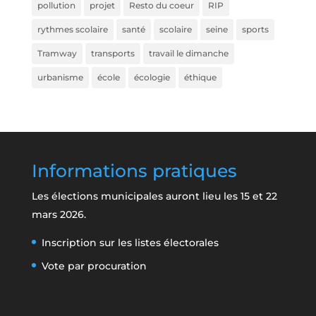
pollution
projet
Resto du coeur
RIP
rythmes scolaire
santé
scolaire
seine
sports
Tramway
transports
travail le dimanche
urbanisme
école
écologie
éthique
Informations pratiques
Les élections municipales auront lieu les 15 et 22
mars 2026.
Inscription sur les listes électorales
Vote par procuration