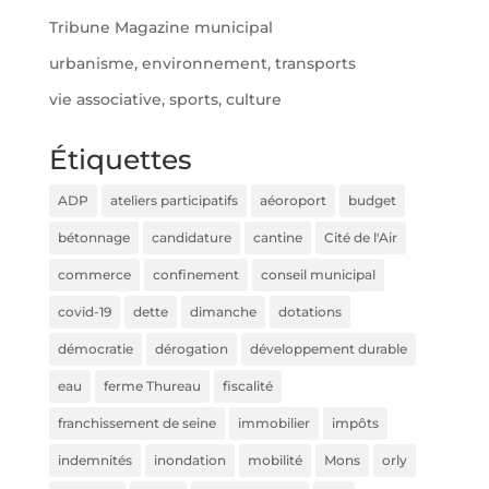
Tribune Magazine municipal
urbanisme, environnement, transports
vie associative, sports, culture
Étiquettes
ADP
ateliers participatifs
aéoroport
budget
bétonnage
candidature
cantine
Cité de l'Air
commerce
confinement
conseil municipal
covid-19
dette
dimanche
dotations
démocratie
dérogation
développement durable
eau
ferme Thureau
fiscalité
franchissement de seine
immobilier
impôts
indemnités
inondation
mobilité
Mons
orly