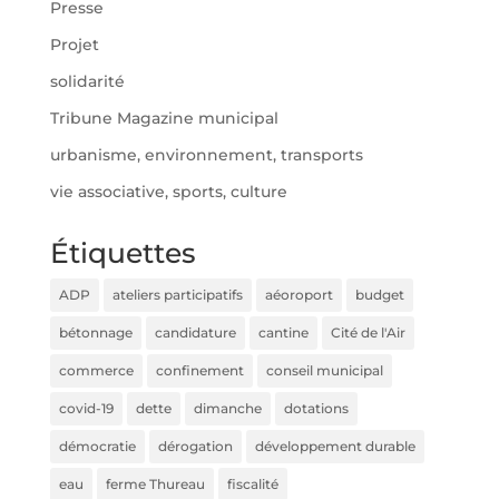
Presse
Projet
solidarité
Tribune Magazine municipal
urbanisme, environnement, transports
vie associative, sports, culture
Étiquettes
ADP
ateliers participatifs
aéoroport
budget
bétonnage
candidature
cantine
Cité de l'Air
commerce
confinement
conseil municipal
covid-19
dette
dimanche
dotations
démocratie
dérogation
développement durable
eau
ferme Thureau
fiscalité