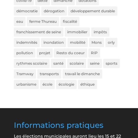
covid-19
dette
dimanche
dotations
démocratie
dérogation
développement durable
eau
ferme Thureau
fiscalité
franchissement de seine
immobilier
impôts
indemnités
inondation
mobilité
Mons
orly
pollution
projet
Resto du coeur
RIP
rythmes scolaire
santé
scolaire
seine
sports
Tramway
transports
travail le dimanche
urbanisme
école
écologie
éthique
Informations pratiques
Les élections municipales auront lieu les 15 et 22