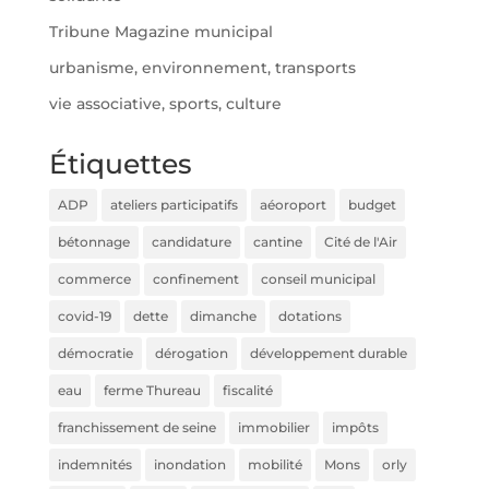
Tribune Magazine municipal
urbanisme, environnement, transports
vie associative, sports, culture
Étiquettes
ADP
ateliers participatifs
aéoroport
budget
bétonnage
candidature
cantine
Cité de l'Air
commerce
confinement
conseil municipal
covid-19
dette
dimanche
dotations
démocratie
dérogation
développement durable
eau
ferme Thureau
fiscalité
franchissement de seine
immobilier
impôts
indemnités
inondation
mobilité
Mons
orly