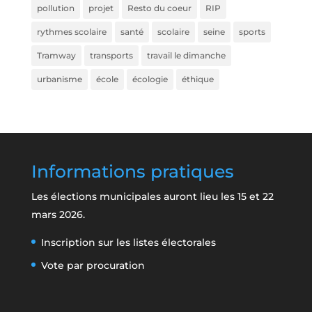
pollution
projet
Resto du coeur
RIP
rythmes scolaire
santé
scolaire
seine
sports
Tramway
transports
travail le dimanche
urbanisme
école
écologie
éthique
Informations pratiques
Les élections municipales auront lieu les 15 et 22
mars 2026.
Inscription sur les listes électorales
Vote par procuration