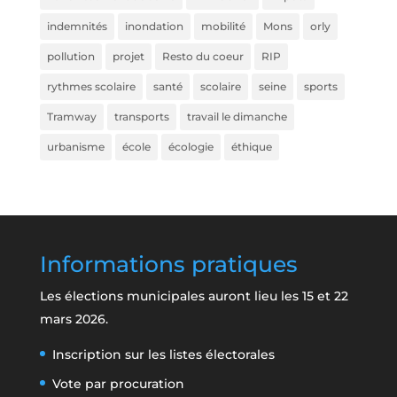
indemnités
inondation
mobilité
Mons
orly
pollution
projet
Resto du coeur
RIP
rythmes scolaire
santé
scolaire
seine
sports
Tramway
transports
travail le dimanche
urbanisme
école
écologie
éthique
Informations pratiques
Les élections municipales auront lieu les 15 et 22
mars 2026.
Inscription sur les listes électorales
Vote par procuration