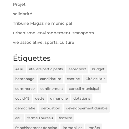
Projet
solidarité
Tribune Magazine municipal
urbanisme, environnement, transports
vie associative, sports, culture
Étiquettes
ADP
ateliers participatifs
aéoroport
budget
bétonnage
candidature
cantine
Cité de l'Air
commerce
confinement
conseil municipal
covid-19
dette
dimanche
dotations
démocratie
dérogation
développement durable
eau
ferme Thureau
fiscalité
franchissement de seine
immobilier
impôts