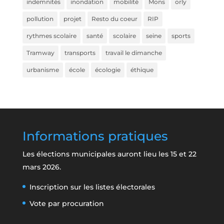
indemnités
inondation
mobilité
Mons
orly
pollution
projet
Resto du coeur
RIP
rythmes scolaire
santé
scolaire
seine
sports
Tramway
transports
travail le dimanche
urbanisme
école
écologie
éthique
Informations pratiques
Les élections municipales auront lieu les 15 et 22
mars 2026.
Inscription sur les listes électorales
Vote par procuration