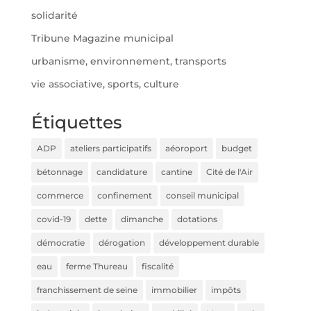
solidarité
Tribune Magazine municipal
urbanisme, environnement, transports
vie associative, sports, culture
Étiquettes
ADP
ateliers participatifs
aéoroport
budget
bétonnage
candidature
cantine
Cité de l'Air
commerce
confinement
conseil municipal
covid-19
dette
dimanche
dotations
démocratie
dérogation
développement durable
eau
ferme Thureau
fiscalité
franchissement de seine
immobilier
impôts