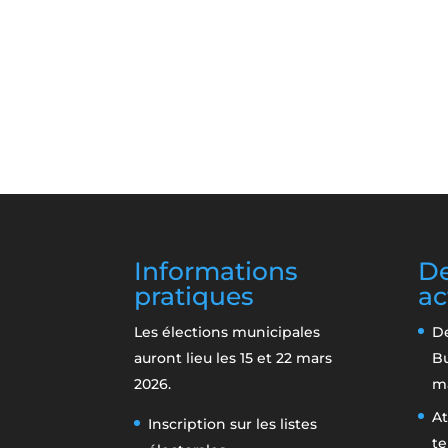
Informations
De
pratiques
ac
Les élections municipales
De
auront lieu les 15 et 22 mars
B
2026.
m
At
Inscription sur les listes
te