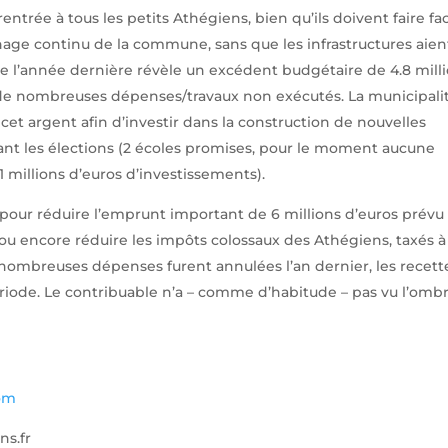
entrée à tous les petits Athégiens, bien qu’ils doivent faire fa
nage continu de la commune, sans que les infrastructures aien
 de l’année dernière révèle un excédent budgétaire de 4.8 mill
é de nombreuses dépenses/travaux non exécutés. La municipali
 cet argent afin d’investir dans la construction de nouvelles
ant les élections (2 écoles promises, pour le moment aucune
 millions d’euros d’investissements).
 pour réduire l’emprunt important de 6 millions d’euros prévu
 ou encore réduire les impôts colossaux des Athégiens, taxés à
 nombreuses dépenses furent annulées l’an dernier, les recett
 période. Le contribuable n’a – comme d’habitude – pas vu l’omb
om
ns.fr