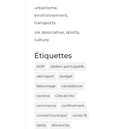
urbanisme,
environnement,
transports
vie associative, sports,
culture
Étiquettes
ADP
ateliers participatifs
aéoroport
budget
bétonnage
candidature
cantine
Cité de l'Air
commerce
confinement
conseil municipal
covid-19
dette
dimanche