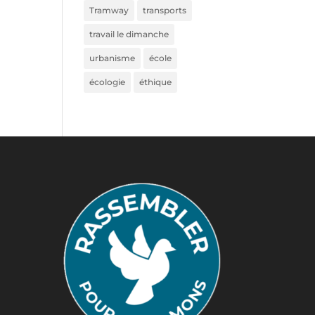
Tramway
transports
travail le dimanche
urbanisme
école
écologie
éthique