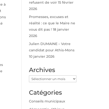
refusent de voir
15 février
ce à
2026
t
Promesses, excuses et
ions
réalité : ce que le Maire ne
té
vous dit pas !
18 janvier
2026
Julien DUMAINE – Votre
candidat pour Athis-Mons
10 janvier 2026
es
Archives
re
Archives
Catégories
Conseils municipaux