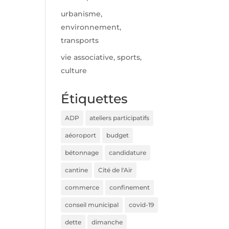
urbanisme,
environnement,
transports
vie associative, sports,
culture
Étiquettes
ADP
ateliers participatifs
aéoroport
budget
bétonnage
candidature
cantine
Cité de l'Air
commerce
confinement
conseil municipal
covid-19
dette
dimanche