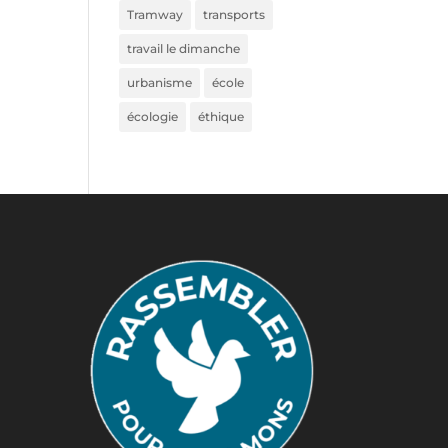
Tramway
transports
travail le dimanche
urbanisme
école
écologie
éthique