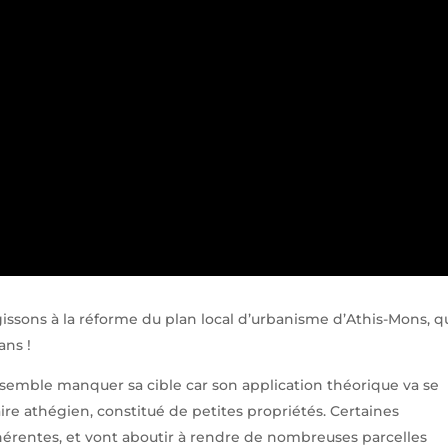
gissons à la réforme du plan local d’urbanisme d’Athis-Mons, q
ans !
 semble manquer sa cible car son application théorique va se
naire athégien, constitué de petites propriétés. Certaines
érentes, et vont aboutir à rendre de nombreuses parcelles